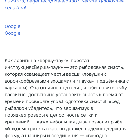
p929313j.beget.tech/posts/69307-versha-rybolovnaja-
cena.html
Google
Google
Как ловить на «вершу‑паук»: простая
инструкция«Верша‑паук» — это рыболовная снасть,
которая совмещает черты верши (ловушки с
воронкообразными входами) и «паука» (подъёмника с
каркасом). Она отлично подходит, чтобы ловить рыбу
пассивно: достаточно установить снасть и время от
времени проверять улов.Подготовка снастиПеред
рыбалкой убедитесь, что верша‑паук в
порядке:проверьте целостность сетки и
креплений — даже небольшая дыра позволит рыбе
уйти;осмотрите каркас: он должен надёжно держать
форму, а шарниры и соединения — свободно