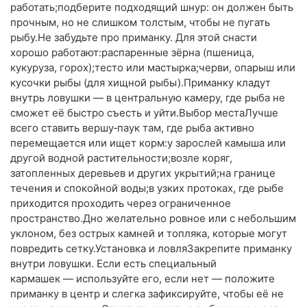
работать;подберите подходящий шнур: он должен быть
прочным, но не слишком толстым, чтобы не пугать
рыбу.Не забудьте про приманку. Для этой снасти
хорошо работают:распаренные зёрна (пшеница,
кукуруза, горох);тесто или мастырка;черви, опарыш или
кусочки рыбы (для хищной рыбы).Приманку кладут
внутрь ловушки — в центральную камеру, где рыба не
сможет её быстро съесть и уйти.Выбор местаЛучше
всего ставить вершу‑паук там, где рыба активно
перемещается или ищет корм:у зарослей камыша или
другой водной растительности;возле коряг,
затопленных деревьев и других укрытий;на границе
течения и спокойной воды;в узких протоках, где рыбе
приходится проходить через ограниченное
пространство.Дно желательно ровное или с небольшим
уклоном, без острых камней и топляка, которые могут
повредить сетку.Установка и ловляЗакрепите приманку
внутри ловушки. Если есть специальный
кармашек — используйте его, если нет — положите
приманку в центр и слегка зафиксируйте, чтобы её не