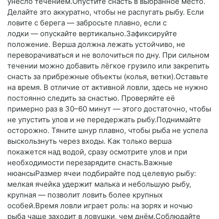
унесло течением.Опустите снасть в выбранное место.
Делайте это аккуратно, чтобы не распугать рыбу. Если
ловите с берега — забросьте плавно, если с
лодки — опускайте вертикально.Зафиксируйте
положение. Верша должна лежать устойчиво, не
переворачиваться и не волочиться по дну. При сильном
течении можно добавить лёгкое грузило или закрепить
снасть за прибрежные объекты (колья, ветки).Оставьте
на время. В отличие от активной ловли, здесь не нужно
постоянно следить за снастью. Проверяйте её
примерно раз в 30–60 минут — этого достаточно, чтобы
не упустить улов и не передержать рыбу.Поднимайте
осторожно. Тяните шнур плавно, чтобы рыба не успела
выскользнуть через входы. Как только верша
покажется над водой, сразу осмотрите улов и при
необходимости перезарядите снасть.Важные
нюансыРазмер ячеи подбирайте под целевую рыбу:
мелкая ячейка удержит малька и небольшую рыбу,
крупная — позволит ловить более крупных
особей.Время ловли играет роль: на зорях и ночью
рыба чаще заходит в ловушки, чем днём.Соблюдайте