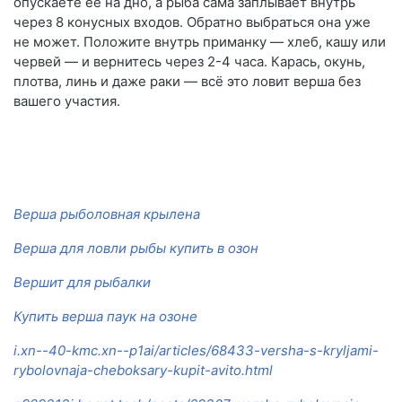
опускаете её на дно, а рыба сама заплывает внутрь
через 8 конусных входов. Обратно выбраться она уже
не может. Положите внутрь приманку — хлеб, кашу или
червей — и вернитесь через 2-4 часа. Карась, окунь,
плотва, линь и даже раки — всё это ловит верша без
вашего участия.
Верша рыболовная крылена
Верша для ловли рыбы купить в озон
Вершит для рыбалки
Купить верша паук на озоне
i.xn--40-kmc.xn--p1ai/articles/68433-versha-s-kryljami-
rybolovnaja-cheboksary-kupit-avito.html