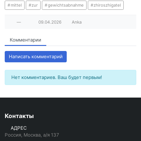
mittel
zur
gewichtsabnahme
zhiroszhigatel
—
09.04.2026
Anka
Комментарии
Написать комментарий
Нет комментариев. Ваш будет первым!
Контакты
АДРЕС
Россия, Москва, а/я 137