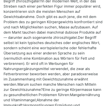
Begriff zhiroszhigatel?In der modernen Welt, in der das
Streben nach einer perfekten Figur immer populärer wird,
konzentrieren sich die meisten Menschen auf
Gewichtsabnahme. Doch gibt es auch jene, die mit dem
Problem des zu geringen Körpergewichts konfrontiert sind
und nach Möglichkeiten suchen, Masse aufzubauen. Auf
dem Markt tauchen dabei manchmal dubiose Produkte auf
— darunter auch sogenannte zhiroszhigatel.Der Begriff
selbst ist kein typisches deutsches oder englisches Wort,
sondern scheint eine wortspielerische oder fehlerhafte
Übersetzung aus einer anderen Sprache zu sein
(vermutlich eine Kombination aus Wörtern für Fett und
verbrennen). Er wird oft in Werbungen für
Nahrungsergänzungsmittel verwendet, die zwar als
Fettverbrenner beworben werden, aber paradoxerweise
im Zusammenhang mit Gewichtszunahme erwähnt
werden.Warum suchen manche Menschen nach Mitteln
zur Gewichtszunahme?Eine zu geringe Körpermasse kann
zu gesundheitlichen Problemen führen:Mangelernährung
und Vitaminmangel;Abnahme der
Immunkraft;Hormonstörungen;Ermüdung und