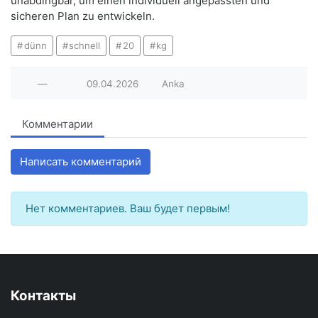
unabdingbar, um einen individuell angepassten und
sicheren Plan zu entwickeln.
dünn
schnell
20
kg
—
09.04.2026
Anka
Комментарии
Написать комментарий
Нет комментариев. Ваш будет первым!
Контакты