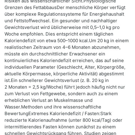
Risiken aus wissenschaftlicher Sicht.Physiologische
Grenzen des FettabbausDer menschliche Körper verfügt
über komplexe Regulationssysteme für Energiehaushalt
und Fettstoffwechsel. Ein gesunder und nachhaltiger
Gewichtsverlust wird üblicherweise mit 0,5–1,0 kg pro
Woche empfohlen. Dies entspricht einem täglichen
Kaloriendefizit von etwa 500–1000 kcal.Um 20 kg in einem
realistischen Zeitraum von 4–6 Monaten abzunehmen,
müsste ein durchschnittlicher Erwachsener ein
kontinuierliches Kaloriendefizit erreichen, das auf seine
individuellen Parameter (Geschlecht, Alter, Körpergröße,
aktuelle Körpermasse, körperliche Aktivität) abgestimmt
ist.Ein schnellerer Gewichtsverlust (z. B. 20 kg in
2 Monaten = 2,5 kg/Woche) führt jedoch häufig nicht nur
zum Verlust von Fettgewebe, sondern auch zu einem
erheblichen Verlust an Muskelmasse und
Wasser.Methoden und ihre wissenschaftliche
BewertungExtremes Kaloriendefizit / Fasten:Stark
reduzierte Kalorienaufnahme (unter 800 kcal/Tag) oder
intermittierendes Fasten können zunächst zu einem
schnellen Gewichtsrückgang führen. Studien zeigen