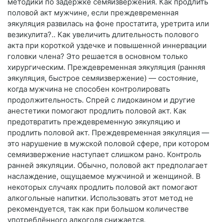
методики по задержке семяизвержения. Как продлить
половой акт мужчине, если преждевременная
эякуляция развилась на фоне простатита, уретрита или
везикулита?.. Как увеличить длительность полового
акта при короткой уздечке и повышенной иннервации
головки члена? Это решается в основном только
хирургическим. Преждевременная эякуляция (ранняя
эякуляция, быстрое семяизвержение) — состояние,
когда мужчина не способен контролировать
продолжительность. Спрей с лидокаином и другие
анестетики помогают продлить половой акт. Как
предотвратить преждевременную эякуляцию и
продлить половой акт. Преждевременная эякуляция —
это нарушение в мужской половой сфере, при котором
семяизвержение наступает слишком рано. Контроль
ранней эякуляции. Обычно, половой акт предполагает
наслаждение, ощущаемое мужчиной и женщиной. В
некоторых случаях продлить половой акт помогают
алкогольные напитки. Использовать этот метод не
рекомендуется, так как при большом количестве
употреблённого алкоголя снижается.