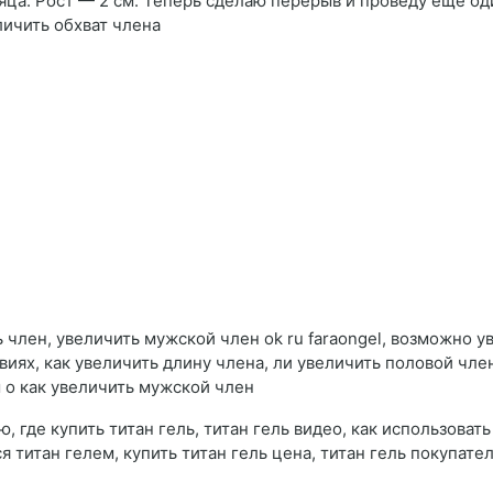
есяца. Рост — 2 см. Теперь сделаю перерыв и проведу ещё од
личить обхват члена
 член, увеличить мужской член ok ru faraongel, возможно у
иях, как увеличить длину члена, ли увеличить половой член
ы о как увеличить мужской член
, где купить титан гель, титан гель видео, как использовать 
я титан гелем, купить титан гель цена, титан гель покупате