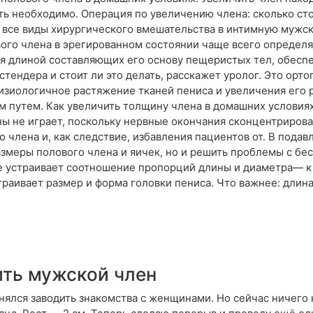
ать необходимо. Операция по увеличению члена: сколько ст
 все виды хирургического вмешательства в интимную мужс
ого члена в эрегированном состоянии чаще всего определ
я длиной составляющих его основу пещеристых тел, обеспе
тендера и стоит ли это делать, расскажет уролог. Это орт
зиологичное растяжение тканей пениса и увеличения его р
 путем. Как увеличить толщину члена в домашних условия
ы не играет, поскольку нервные окончания сконцентрирова
о члена и, как следствие, избавления пациентов от. В под
змеры полового члена и яичек, но и решить проблемы с бес
е устраивает соотношение пропорций длины и диаметра— к
траивает размер и форма головки пениса. Что важнее: длина
ить мужской член
нялся заводить знакомства с женщинами. Но сейчас ничего