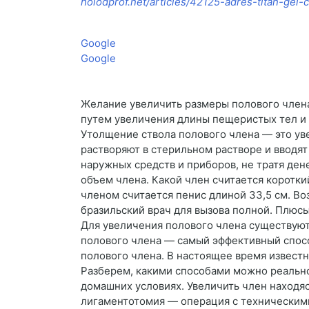
holodprof.net/articles/42125-adres-titan-gel-
Google
Google
Желание увеличить размеры полового члена
путем увеличения длины пещеристых тел и 
Утолщение ствола полового члена — это ув
растворяют в стерильном растворе и вводят
наружных средств и приборов, не тратя де
объем члена. Какой член считается коротк
членом считается пенис длиной 33,5 см. Во
бразильский врач для вызова полной. Плюс
Для увеличения полового члена существуют
полового члена — самый эффективный спосо
полового члена. В настоящее время извест
Разберем, какими способами можно реально
домашних условиях. Увеличить член находяс
лигаментотомия — операция с техническим