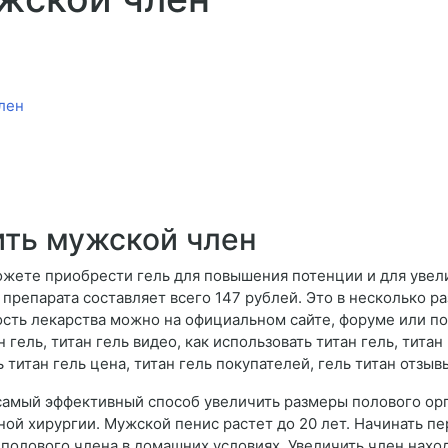
лен
ить мужской член
ожете приобрести гель для повышения потенции и для увел
препарата составляет всего 147 рублей. Это в несколько р
ость лекарства можно на официальном сайте, форуме или п
гель, титан гель видео, как использовать титан гель, титан
ь титан гель цена, титан гель покупателей, гель титан отзыв
амый эффективный способ увеличить размеры полового орг
ой хирургии. Мужской пенис растет до 20 лет. Начинать п
полового члена в домашних условиях. Увеличить член наход