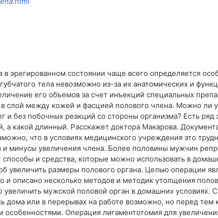
cena.html
 в эрегированном состоянии чаще всего определяется осо
губчатого тела невозможно из-за их анатомических и функ
еличение его объемов за счет инъекций специальных препар
 в слой между кожей и фасцией полового члена. Можно ли 
нег и без побочных реакций со стороны организма? Есть ря
ий, а какой длинный. Расскажет доктора Макарова. Докум
зможно, что в условиях медицинского учреждения это трудн
ы и минусы увеличения члена. Более половины мужчин репро
 способы и средства, которые можно использовать в домаш
б увеличить размеры полового органа. Целью операции яв
но и описано несколько методов и методик утолщения полов
 увеличить мужской половой орган в домашних условиях. С
ь дома или в перерывах на работе возможно, но перед тем 
и особенностями. Операция лигаментотомия для увеличени