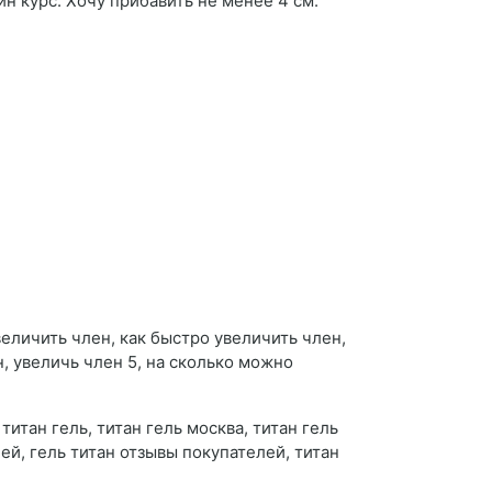
ин курс. Хочу прибавить не менее 4 см.
величить член, как быстро увеличить член,
, увеличь член 5, на сколько можно
титан гель, титан гель москва, титан гель
лей, гель титан отзывы покупателей, титан