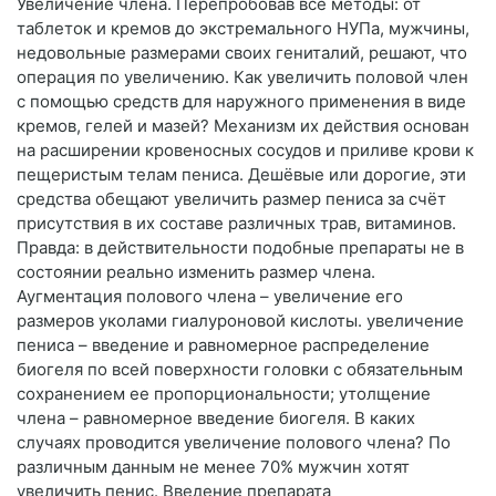
Увеличение члена. Перепробовав все методы: от
таблеток и кремов до экстремального НУПа, мужчины,
недовольные размерами своих гениталий, решают, что
операция по увеличению. Как увеличить половой член
с помощью средств для наружного применения в виде
кремов, гелей и мазей? Механизм их действия основан
на расширении кровеносных сосудов и приливе крови к
пещеристым телам пениса. Дешёвые или дорогие, эти
средства обещают увеличить размер пениса за счёт
присутствия в их составе различных трав, витаминов.
Правда: в действительности подобные препараты не в
состоянии реально изменить размер члена.
Аугментация полового члена – увеличение его
размеров уколами гиалуроновой кислоты. увеличение
пениса – введение и равномерное распределение
биогеля по всей поверхности головки с обязательным
сохранением ее пропорциональности; утолщение
члена – равномерное введение биогеля. В каких
случаях проводится увеличение полового члена? По
различным данным не менее 70% мужчин хотят
увеличить пенис. Введение препарата