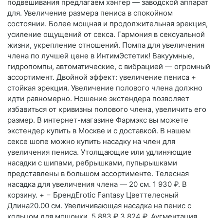
подвешивания предлагаем хэнгер — заводской аппарат
для. Увеличение размера пениса в спокойном
состоянии. Более мощная и продолжительная эрекция,
усиление ощущений от секса. Гармония в сексуальной
жизни, укрепление отношений. Помпа для увеличения
члена по лучшей цене в ИнтимЭстетик! Вакуумные,
гидропомпы, автоматические, с вибрацией — огромный
ассортимент. Двойной эффект: увеличение пениса +
стойкая эрекция. Увеличение полового члена должно
идти равномерно. Ношение экстендера позволяет
избавиться от кривизны полового члена, увеличить его
размер. В интернет-магазине Фармэкс вы можете
экстендер купить в Москве и с доставкой. В нашем
сексе шопе можно купить насадку на член для
увеличения пениса. Утолщающие или удлиняющие
насадки с шипами, ребрышками, пупырышками
представлены в большом ассортименте. Телесная
насадка для увеличения члена — 20 см. 1 930 ₽. В
корзину. + − БрендErotic Fantasy Цветтелесный
Длина20.00 см. Увеличивающая насадка на пенис с
кольцом для мошонки. 5 883 ₽ 3 824 ₽. Аугментация