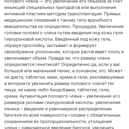
полового члена — это увеличение его объемов за счет
инъекций специальных препаратов или выполнения
интимной пластики методом трансплантации. Прямых
медицинских показаний к такому типу врачебного
вмешательства не определено. Процедура. Увеличение
головки полового члена путем введения под кожу геля
гиалуроновой кислоты. Введенный под кожу гель,
образуя прослойку, застывает и формирует
своеобразное уплотнение, которое растягивает плоть и
увеличивает объем. Правда ли, что размер члена
определяется генетикой? Определенно да, если у вас
большой или маленький пенис, в основном, это. Может
ли диета, таблетки, мази, крема и гели, рекламируемые
в интернете увеличить размер полового члена? Ни
пища, ни какие-либо биодобавки, таблетки, гели,
крема. Аугментация полового члена – увеличение его
размеров уколами гиалуроновой кислоты. увеличение
пениса – введение и равномерное распределение
биогеля по всей поверхности головки с обязательным
сохранением ее пропорциональности; утолщение
члена – равномерное введение биогеля. увеличить