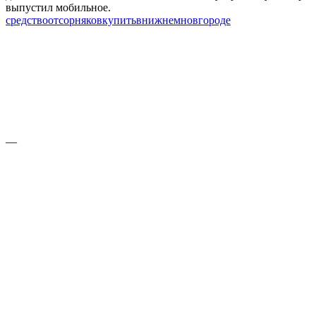
выпустил мобильное.
средство
от
сорняков
купить
в
нижнем
новгороде
—