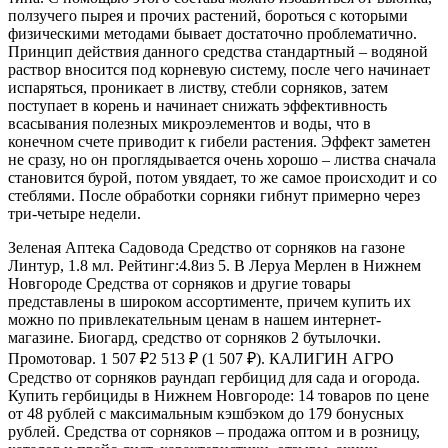
ползучего пырея и прочих растений, бороться с которыми
физическими методами бывает достаточно проблематично.
Принцип действия данного средства стандартный – водяной
раствор вносится под корневую систему, после чего начинает
испаряться, проникает в листву, стебли сорняков, затем
поступает в корень и начинает снижать эффективность
всасывания полезных микроэлементов и воды, что в
конечном счете приводит к гибели растения. Эффект заметен
не сразу, но он проглядывается очень хорошо – листва сначала
становится бурой, потом увядает, то же самое происходит и со
стеблями. После обработки сорняки гибнут примерно через
три-четыре недели.
Зеленая Аптека Садовода Средство от сорняков на газоне
Линтур, 1.8 мл. Рейтинг:4.8из 5. В Леруа Мерлен в Нижнем
Новгороде Средства от сорняков и другие товары
представлены в широком ассортименте, причем купить их
можно по привлекательным ценам в нашем интернет-
магазине. Биогард, средство от сорняков 2 бутылочки.
Промотовар. 1 507 ₽2 513 ₽ (1 507 ₽). КАЛИГИН АГРО
Средство от сорняков раундап гербицид для сада и огорода.
Купить гербициды в Нижнем Новгороде: 14 товаров по цене
от 48 рублей с максимальным кэшбэком до 179 бонусных
рублей. Средства от сорняков – продажа оптом и в розницу,