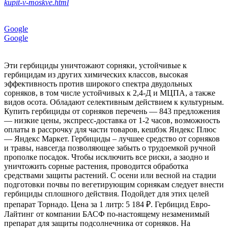
kupit-v-moskve.html
Google
Google
Эти гербициды уничтожают сорняки, устойчивые к
гербицидам из других химических классов, высокая
эффективность против широкого спектра двудольных
сорняков, в том числе устойчивых к 2,4-Д и МЦПА, а также
видов осота. Обладают селективным действием к культурным.
Купить гербициды от сорняков перечень — 843 предложения
— низкие цены, экспресс-доставка от 1-2 часов, возможность
оплаты в рассрочку для части товаров, кешбэк Яндекс Плюс
— Яндекс Маркет. Гербициды – лучшее средство от сорняков
и травы, навсегда позволяющее забыть о трудоемкой ручной
прополке посадок. Чтобы исключить все риски, а заодно и
уничтожить сорные растения, проводится обработка
средствами защиты растений. С осени или весной на стадии
подготовки почвы по вегетирующим сорнякам следует внести
гербициды сплошного действия. Подойдет для этих целей
препарат Торнадо. Цена за 1 литр: 5 184 ₽. Гербицид Евро-
Лайтинг от компании БАСФ по-настоящему незаменимый
препарат для защиты подсолнечника от сорняков. На