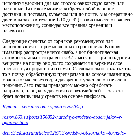
используя удобный для вас способ: банковскую карту или
наличные. Вы также можете выбрать любой вариант
доставки: в постамат, курьером или по почте. Мы оперативно
доставим заказ в течение 1-10 дней (в зависимости от вашего
местоположения), соблюдая все правила хранения и
перевозки.
Следующее средство от сорняков рекомендуется для
использования на промышленных территориях. В почве
имазапир распространяется слабо, а вот биологическая
активность может сохраняться 3-12 месяцев. При попадании
вещества на почву оно долго сохраняется в верхнем слое,
препятствуя прорастанию семян. Следовательно, сажать что-
то в почву, обработанную препаратами на основе имазипира,
можно только через год, и для дачных участков он не очень
подходит. Зато таким препаратом можно обработать,
например, площадку для стоянки автомобилей — эффект
будет дольше, чем у средств на основе глифосата.
Купить средства от сорняков грейдер
rostov.863.su/posts/156852-narodnye-sredstva-ot-sornjakov-v-
ogorode.html
demo3.efesta.ru/articles/126713-sredstvo-ot-sornjakov-tornado-