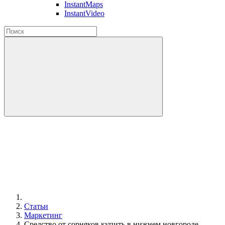
InstantMaps
InstantVideo
Статьи
Маркетинг
Средство от сорняков купить в нижнем новгороде