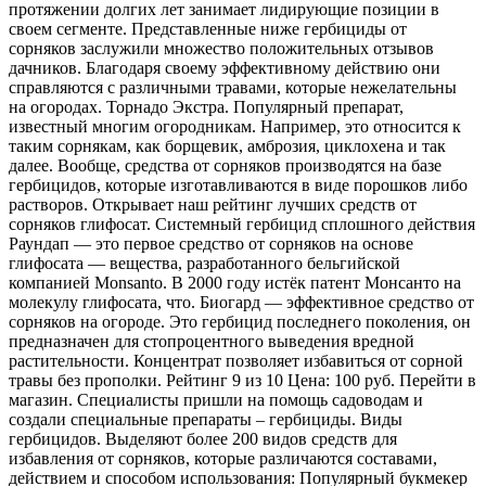
протяжении долгих лет занимает лидирующие позиции в
своем сегменте. Представленные ниже гербициды от
сорняков заслужили множество положительных отзывов
дачников. Благодаря своему эффективному действию они
справляются с различными травами, которые нежелательны
на огородах. Торнадо Экстра. Популярный препарат,
известный многим огородникам. Например, это относится к
таким сорнякам, как борщевик, амброзия, циклохена и так
далее. Вообще, средства от сорняков производятся на базе
гербицидов, которые изготавливаются в виде порошков либо
растворов. Открывает наш рейтинг лучших средств от
сорняков глифосат. Системный гербицид сплошного действия
Раундап — это первое средство от сорняков на основе
глифосата — вещества, разработанного бельгийской
компанией Monsanto. В 2000 году истёк патент Монсанто на
молекулу глифосата, что. Биогард — эффективное средство от
сорняков на огороде. Это гербицид последнего поколения, он
предназначен для стопроцентного выведения вредной
растительности. Концентрат позволяет избавиться от сорной
травы без прополки. Рейтинг 9 из 10 Цена: 100 руб. Перейти в
магазин. Специалисты пришли на помощь садоводам и
создали специальные препараты – гербициды. Виды
гербицидов. Выделяют более 200 видов средств для
избавления от сорняков, которые различаются составами,
действием и способом использования: Популярный букмекер