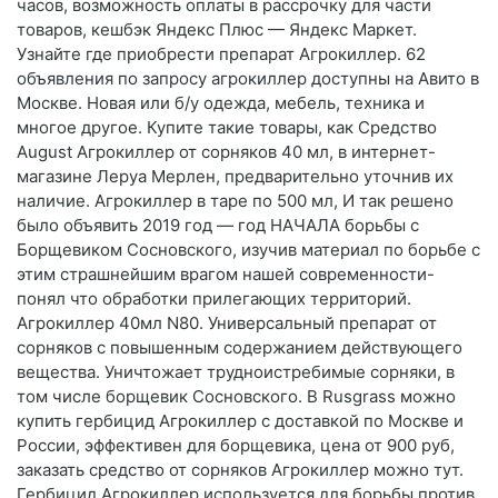
часов, возможность оплаты в рассрочку для части
товаров, кешбэк Яндекс Плюс — Яндекс Маркет.
Узнайте где приобрести препарат Агрокиллер. 62
объявления по запросу агрокиллер доступны на Авито в
Москве. Новая или б/у одежда, мебель, техника и
многое другое. Купите такие товары, как Средство
August Агрокиллер от сорняков 40 мл, в интернет-
магазине Леруа Мерлен, предварительно уточнив их
наличие. Агрокиллер в таре по 500 мл, И так решено
было объявить 2019 год — год НАЧАЛА борьбы с
Борщевиком Сосновского, изучив материал по борьбе с
этим страшнейшим врагом нашей современности-
понял что обработки прилегающих территорий.
Агрокиллер 40мл N80. Универсальный препарат от
сорняков с повышенным содержанием действующего
вещества. Уничтожает трудноистребимые сорняки, в
том числе борщевик Сосновского. В Rusgrass можно
купить гербицид Агрокиллер с доставкой по Москве и
России, эффективен для борщевика, цена от 900 руб,
заказать средство от сорняков Агрокиллер можно тут.
Гербицид Агрокиллер используется для борьбы против