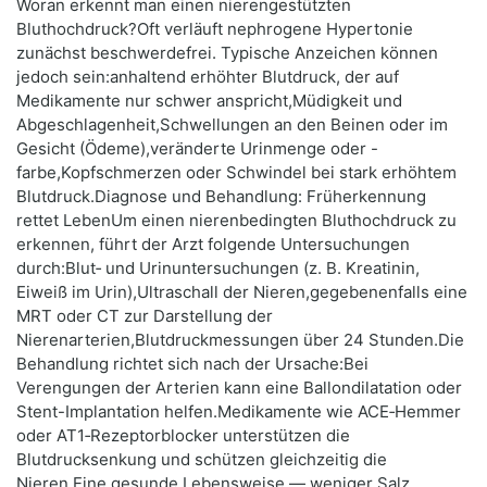
Woran erkennt man einen nierengestützten
Bluthochdruck?Oft verläuft nephrogene Hypertonie
zunächst beschwerdefrei. Typische Anzeichen können
jedoch sein:anhaltend erhöhter Blutdruck, der auf
Medikamente nur schwer anspricht,Müdigkeit und
Abgeschlagenheit,Schwellungen an den Beinen oder im
Gesicht (Ödeme),veränderte Urinmenge oder -
farbe,Kopfschmerzen oder Schwindel bei stark erhöhtem
Blutdruck.Diagnose und Behandlung: Früherkennung
rettet LebenUm einen nierenbedingten Bluthochdruck zu
erkennen, führt der Arzt folgende Untersuchungen
durch:Blut‑ und Urinuntersuchungen (z. B. Kreatinin,
Eiweiß im Urin),Ultraschall der Nieren,gegebenenfalls eine
MRT oder CT zur Darstellung der
Nierenarterien,Blutdruckmessungen über 24 Stunden.Die
Behandlung richtet sich nach der Ursache:Bei
Verengungen der Arterien kann eine Ballondilatation oder
Stent-Implantation helfen.Medikamente wie ACE‑Hemmer
oder AT1‑Rezeptorblocker unterstützen die
Blutdrucksenkung und schützen gleichzeitig die
Nieren.Eine gesunde Lebensweise — weniger Salz,