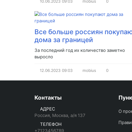
10.06.2023
09:03
mobius
0
Все больше россиян покупа
дома за границей
За последний год их количество заметно
выросло
12.06.2023
09:03
mobius
0
Контакты
Пун
АДРЕС
О про
Россия, Москва, а/я 137
Прави
ТЕЛЕФОН
+7123456789