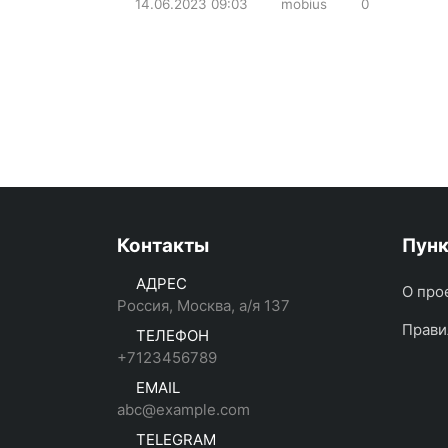
14.06.2023
09:03
mobius
0
Контакты
Пун
АДРЕС
О про
Россия, Москва, а/я 137
Прави
ТЕЛЕФОН
+7123456789
EMAIL
abc@example.com
TELEGRAM