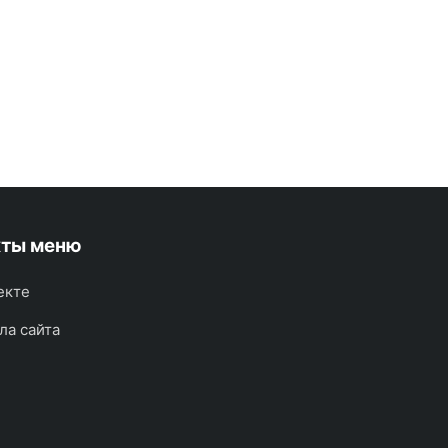
кты меню
екте
ла сайта