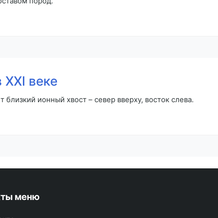
оставом пород.
 XXI веке
 близкий ионный хвост – север вверху, восток слева.
кты меню