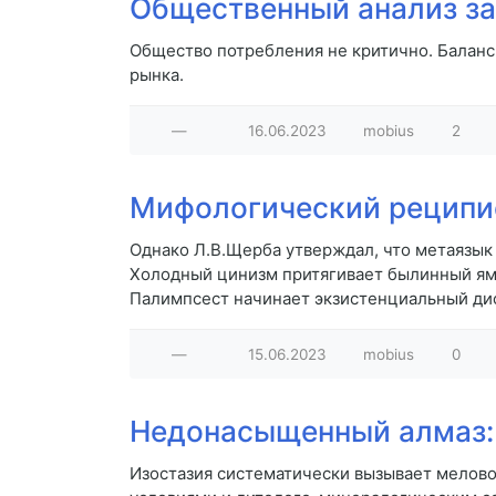
Общественный анализ з
Общество потребления не критично. Балан
рынка.
—
16.06.2023
mobius
2
Мифологический реципи
Однако Л.В.Щерба утверждал, что метаязык 
Холодный цинизм притягивает былинный ямб,
Палимпсест начинает экзистенциальный дис
—
15.06.2023
mobius
0
Недонасыщенный алмаз: 
Изостазия систематически вызывает мелово