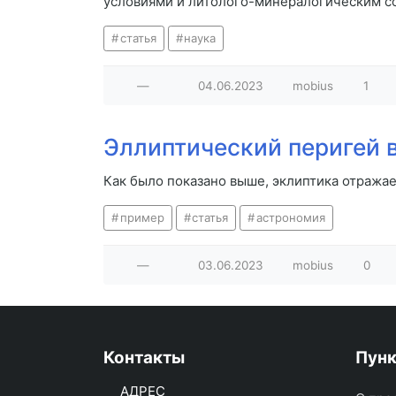
условиями и литолого-минералогическим с
статья
наука
—
04.06.2023
mobius
1
Эллиптический перигей в
Как было показано выше, эклиптика отражает
пример
статья
астрономия
—
03.06.2023
mobius
0
Контакты
Пун
АДРЕС