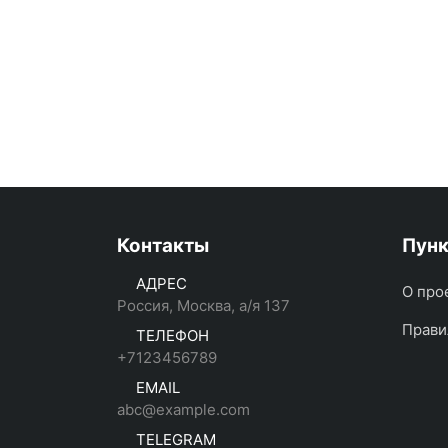
Контакты
Пун
АДРЕС
О про
Россия, Москва, а/я 137
Прави
ТЕЛЕФОН
+7123456789
EMAIL
abc@example.com
TELEGRAM