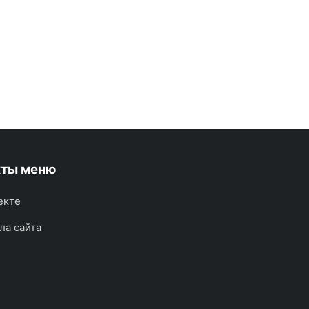
кты меню
екте
ла сайта