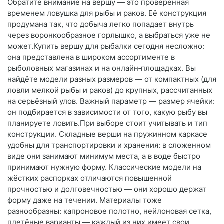
Обратите внимание на вершу — это проверенная
временем ловушка для рыбы и раков. Её конструкция
продумана так, что добыча легко попадает внутрь
через воронкообразное горлышко, а выбраться уже не
может.Купить вершу для рыбалки сегодня несложно:
она представлена в широком ассортименте в
рыболовных магазинах и на онлайн‑площадках. Вы
найдёте модели разных размеров — от компактных (для
ловли мелкой рыбы и раков) до крупных, рассчитанных
на серьёзный улов. Важный параметр — размер ячейки:
он подбирается в зависимости от того, какую рыбу вы
планируете ловить.При выборе стоит учитывать и тип
конструкции. Складные верши на пружинном каркасе
удобны для транспортировки и хранения: в сложенном
виде они занимают минимум места, а в воде быстро
принимают нужную форму. Классические модели на
жёстких распорках отличаются повышенной
прочностью и долговечностью — они хорошо держат
форму даже на течении. Материалы тоже
разнообразны: капроновое полотно, нейлоновая сетка,
плетёные варианты — каждый из них имеет свои