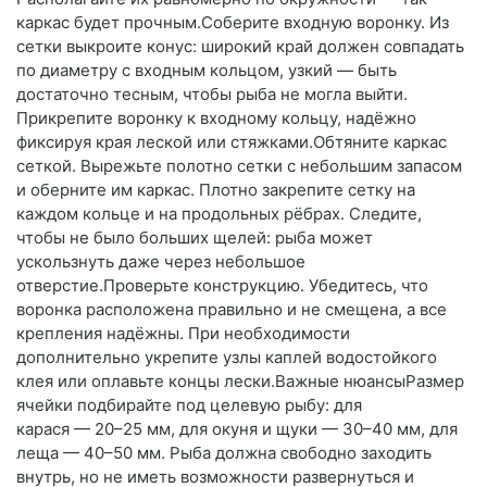
каркас будет прочным.Соберите входную воронку. Из
сетки выкроите конус: широкий край должен совпадать
по диаметру с входным кольцом, узкий — быть
достаточно тесным, чтобы рыба не могла выйти.
Прикрепите воронку к входному кольцу, надёжно
фиксируя края леской или стяжками.Обтяните каркас
сеткой. Вырежьте полотно сетки с небольшим запасом
и оберните им каркас. Плотно закрепите сетку на
каждом кольце и на продольных рёбрах. Следите,
чтобы не было больших щелей: рыба может
ускользнуть даже через небольшое
отверстие.Проверьте конструкцию. Убедитесь, что
воронка расположена правильно и не смещена, а все
крепления надёжны. При необходимости
дополнительно укрепите узлы каплей водостойкого
клея или оплавьте концы лески.Важные нюансыРазмер
ячейки подбирайте под целевую рыбу: для
карася — 20–25 мм, для окуня и щуки — 30–40 мм, для
леща — 40–50 мм. Рыба должна свободно заходить
внутрь, но не иметь возможности развернуться и