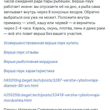
часов ожидания ради пары рыбёшек. Верша-паук
работает иначе: вы опускаете её на дно, а рыба сама
заплывает внутрь через 8 конусных входов. Обратно
выбраться она уже не может. Положите внутрь
приманку — хлеб, кашу или червей — и вернитесь
через 2-4 часа. Карась, окунь, плотва, линь и даже раки
— всё это ловит верша без вашего участия.
Усовершенствованная верша паук купить
Верша паук отзывы
Верша рыболовная мордушка
Верша паук характеристика
h93010ng.beget.tech/posts/3287-versha-rybolovnaja-
diametr-80-sm.html
h25525tb.beget.tech/posts/33419-versha-rybolovnaja-
mordushka.html
Плюсы: Надежная Современная многожильная нить