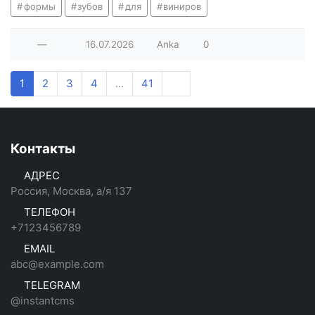
формы
зубов
для
виниров
—
16.07.2026
Anka
0
1
2
3
4
...
41
Контакты
АДРЕС
Россия, Москва, а/я 137
ТЕЛЕФОН
+7123456789
EMAIL
abc@example.com
TELEGRAM
@instantcms