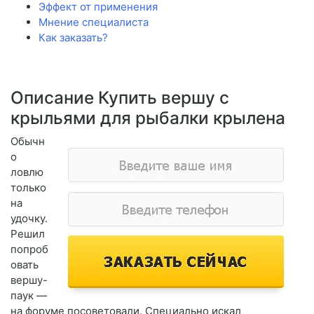
Эффект от применения
Мнение специалиста
Как заказать?
Описание Купить вершу с
крыльями для рыбалки крылена
Обычн
о
ловлю
только
на
удочку.
Решил
попроб
овать
вершу-
паук —
на форуме посоветовали. Специально искал