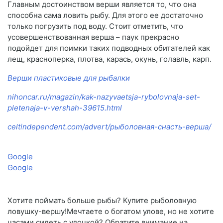
Главным достоинством верши является то, что она
способна сама ловить рыбу. Для этого ее достаточно
только погрузить под воду. Стоит отметить, что
усовершенствованная верша – паук прекрасно
подойдет для поимки таких подводных обитателей как
лещ, красноперка, плотва, карась, окунь, голавль, карп.
Верши пластиковые для рыбалки
nihoncar.ru/magazin/kak-nazyvaetsja-rybolovnaja-set-
pletenaja-v-vershah-39615.html
celtindependent.com/advert/рыболовная-снасть-верша/
Google
Google
Хотите поймать больше рыбы? Купите рыболовную
ловушку-вершу!Мечтаете о богатом улове, но не хотите
часами сидеть с удочкой? Обратите внимание на