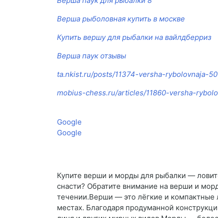
Верша паук для рыбалки 8
Верша рыболовная купить в москве
Купить вершу для рыбалки на вайлдберриз
Верша паук отзывы
ta.nkist.ru/posts/11374-versha-rybolovnaja-5
mobius-chess.ru/articles/11860-versha-rybol
Google
Google
Купите верши и морды для рыбалки — ловит
снасти? Обратите внимание на верши и мор
течении.Верши — это лёгкие и компактные 
местах. Благодаря продуманной конструкции