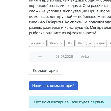
линя и других мирных видов.Морды — более
воронкообразными входами. Они рассчитаны
сложные условия эксплуатации.При выборе 
поменьше, для крупной — побольше.Материа
гниению.Габариты. Компактные ловушки удо
разных размеров и конструкций. Мы предла
рыбалке оцените их эффективность!
купить
верши
и
морды
для
—
08.07.2026
Anka
Комментарии
Написать комментарий
Нет комментариев. Ваш будет первым!