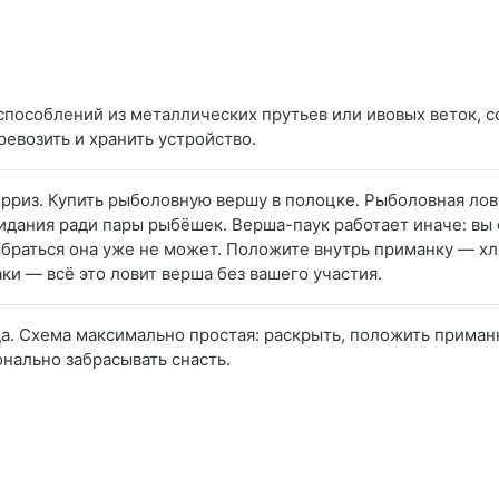
испособлений из металлических прутьев или ивовых веток, 
ревозить и хранить устройство.
ерриз. Купить рыболовную вершу в полоцке. Рыболовная ло
идания ради пары рыбёшек. Верша-паук работает иначе: вы о
ыбраться она уже не может. Положите внутрь приманку — хл
раки — всё это ловит верша без вашего участия.
а. Схема максимально простая: раскрыть, положить приманк
нально забрасывать снасть.