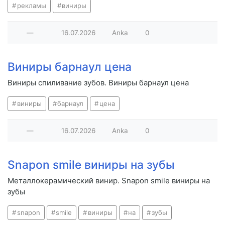
рекламы
виниры
—
16.07.2026
Anka
0
Виниры барнаул цена
Виниры спиливание зубов. Виниры барнаул цена
виниры
барнаул
цена
—
16.07.2026
Anka
0
Snapon smile виниры на зубы
Металлокерамический винир. Snapon smile виниры на
зубы
snapon
smile
виниры
на
зубы