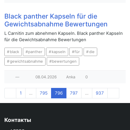
Black panther Kapseln für die
Gewichtsabnahme Bewertungen
L Carnitin zum abnehmen Kapseln. Black panther Kapseln
für die Gewichtsabnahme Bewertungen
black
panther
kapseln
für
die
gewichtsabnahme
bewertungen
—
08.04.2026
Anka
0
1
...
795
796
797
...
937
Контакты