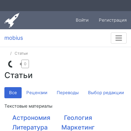
Войти
Регистрация
mobius
Статьи
0
Статьи
Все
Рецензии
Переводы
Выбор редакции
Текстовые материалы
Астрономия
Геология
Литература
Маркетинг