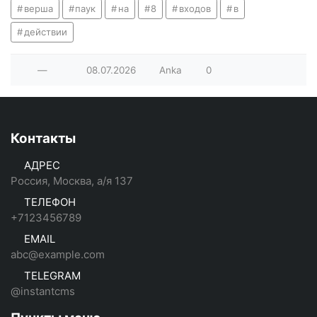
верша
паук
на
8
входов
в
действии
—
08.07.2026
Anka
0
Контакты
АДРЕС
Россия, Москва, а/я 137
ТЕЛЕФОН
+7123456789
EMAIL
abc@example.com
TELEGRAM
@instantcms