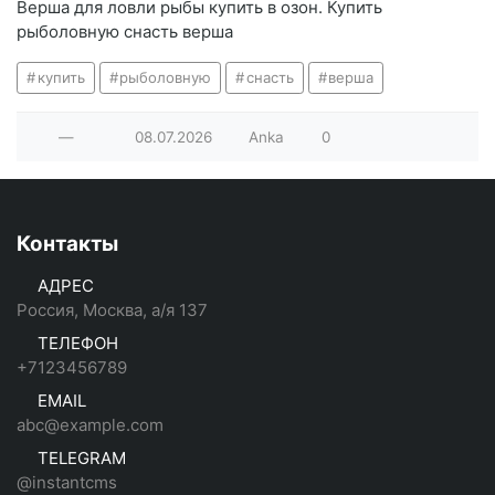
Верша для ловли рыбы купить в озон. Купить
рыболовную снасть верша
купить
рыболовную
снасть
верша
—
08.07.2026
Anka
0
Контакты
АДРЕС
Россия, Москва, а/я 137
ТЕЛЕФОН
+7123456789
EMAIL
abc@example.com
TELEGRAM
@instantcms