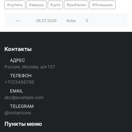
купить
вершу
для
рыбалки
большую
—
08.07.2026
Anka
0
Контакты
АДРЕС
Россия, Москва, а/я 137
ТЕЛЕФОН
+7123456789
EMAIL
abc@example.com
TELEGRAM
@instantcms
Пункты меню